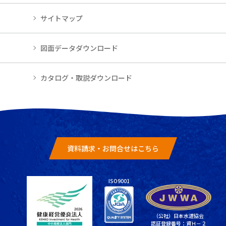
サイトマップ
図面データダウンロード
カタログ・取説ダウンロード
資料請求・お問合せはこちら
ISO9001
（公社）日本水道協会
認証登録番号：資Ｈ－２