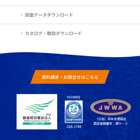
図面データダウンロード
カタログ・取説ダウンロード
資料請求・お問合せはこちら
ISO9001
（公社）日本水道協会
認証登録番号：資Ｈ－２
JQA-2766