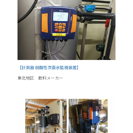
【計測器 弱酸性次亜水監視装置】
東北地区 飲料メーカー