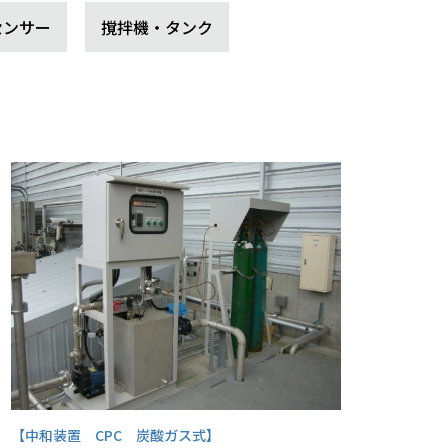
センサー
撹拌機・タンク
【中和装置 CPC 炭酸ガス式】