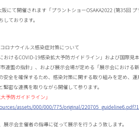
ス大阪にて開催されます「プラントショーOSAKA2022 (第35回
ちしております。
型コロナウイルス感染症対策について
COVID-19感染拡大予防ガイドライン」および国際見本市連盟（UFI：
ustry）「国際見本市連盟の指針」、および展示会場が定める「展示会
の安全を確保するため、感染対策に関する取り組みを定め、運
と緊密な連携を取りながら開催して参ります。
染拡大予防ガイドライン」
esources/assets/000/000/775/original/220705_guideline6.pdf
、展示会主催者の指導に従って展示を行うよう致します。