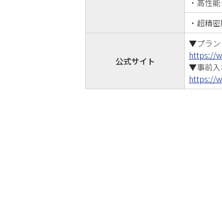
・高性能
・超精密
▼プラント
https://
公式サイト
▼事前入
https://