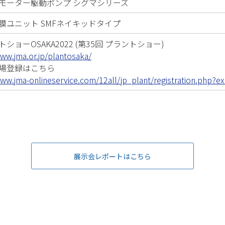
モーター駆動ポンプ シグマシリーズ
膜ユニット SMFネイキッドタイプ
ショーOSAKA2022 (第35回 プラントショー)
www.jma.or.jp/plantosaka/
場登録はこちら
www.jma-onlineservice.com/12all/jp_plant/registration.php?e
展示会レポートはこちら