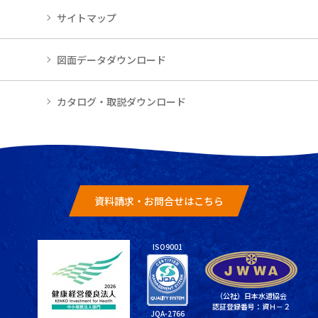
サイトマップ
図面データダウンロード
カタログ・取説ダウンロード
資料請求・お問合せはこちら
ISO9001
（公社）日本水道協会
認証登録番号：資Ｈ－２
JQA-2766