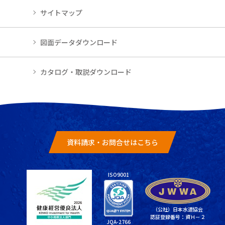
サイトマップ
図面データダウンロード
カタログ・取説ダウンロード
資料請求・お問合せはこちら
ISO9001
（公社）日本水道協会
認証登録番号：資Ｈ－２
JQA-2766