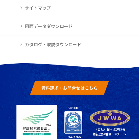
サイトマップ
図面データダウンロード
カタログ・取説ダウンロード
資料請求・お問合せはこちら
ISO9001
（公社）日本水道協会
認証登録番号：資Ｈ－２
JQA-2766