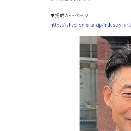
▼掲載WEBページ
https://shachomeikan.jp/industry_art