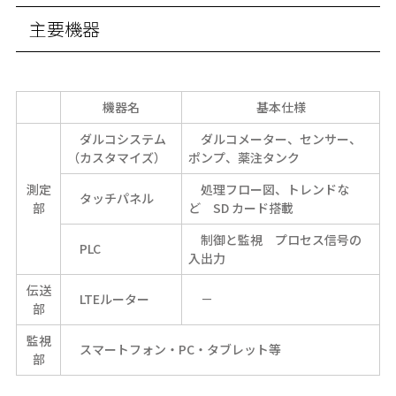
主要機器
機器名
基本仕様
ダルコシステム
ダルコメーター、センサー、
（カスタマイズ）
ポンプ、薬注タンク
測定
処理フロー図、トレンドな
タッチパネル
部
ど SD カード搭載
制御と監視 プロセス信号の
PLC
入出力
伝送
LTEルーター
－
部
監視
スマートフォン・PC・タブレット等
部