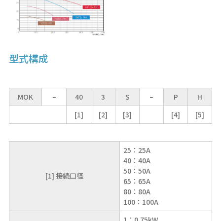
型式構成
MOK
–
40
3
S
–
P
H
[1]
[2]
[3]
[4]
[5]
25：25A
40：40A
50：50A
[1] 接続口径
65：65A
80：80A
100：100A
1：0.75kW