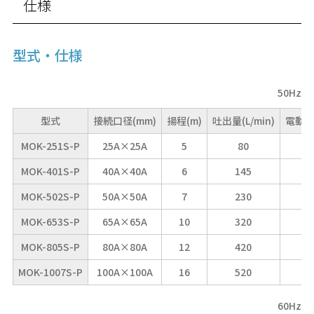
仕様
型式・仕様
50Hz
型式
接続口径(mm)
揚程(m)
吐出量(L/min)
電動機
MOK-251S-P
25A×25A
5
80
MOK-401S-P
40A×40A
6
145
MOK-502S-P
50A×50A
7
230
MOK-653S-P
65A×65A
10
320
MOK-805S-P
80A×80A
12
420
MOK-1007S-P
100A×100A
16
520
60Hz