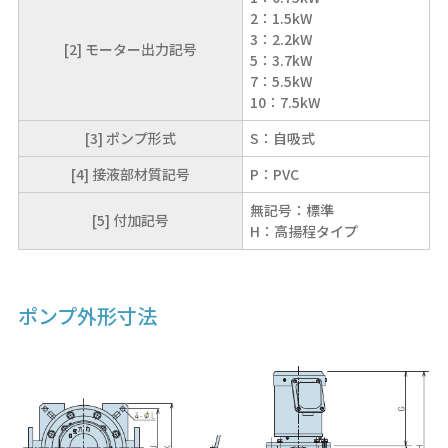
2：1.5kW
3：2.2kW
[2] モーター出力記号
5：3.7kW
7：5.5kW
10：7.5kW
[3] ポンプ形式
S：自吸式
[4] 接液部材質記号
P：PVC
無記号：標準
[5] 付加記号
H：高揚程タイプ
ポンプ外形寸法