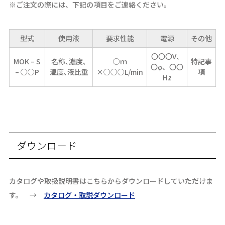
※ご注文の際には、下記の項目をご連絡ください。
型式
使用液
要求性能
電源
その他
〇〇〇V、
MOK – S
名称､濃度､
○ｍ
特記事
〇φ、〇〇
– ○○P
温度､液比重
×○○○L/min
項
Hz
ダウンロード
カタログや取扱説明書はこちらからダウンロードしていただけま
す。 →
カタログ・取説ダウンロード