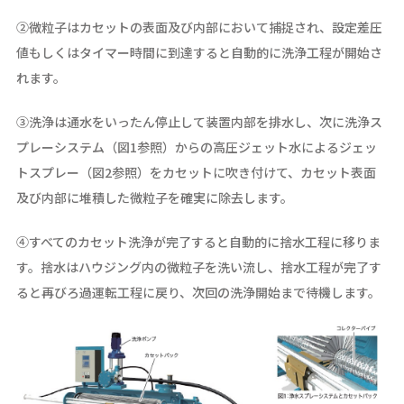
➁微粒子はカセットの表面及び内部において捕捉され、設定差圧
値もしくはタイマー時間に到達すると自動的に洗浄工程が開始さ
れます。
➂洗浄は通水をいったん停止して装置内部を排水し、次に洗浄ス
プレーシステム（図1参照）からの高圧ジェット水によるジェッ
トスプレー（図2参照）をカセットに吹き付けて、カセット表面
及び内部に堆積した微粒子を確実に除去します。
➃すべてのカセット洗浄が完了すると自動的に捨水工程に移りま
す。捨水はハウジング内の微粒子を洗い流し、捨水工程が完了す
ると再びろ過運転工程に戻り、次回の洗浄開始まで待機します。