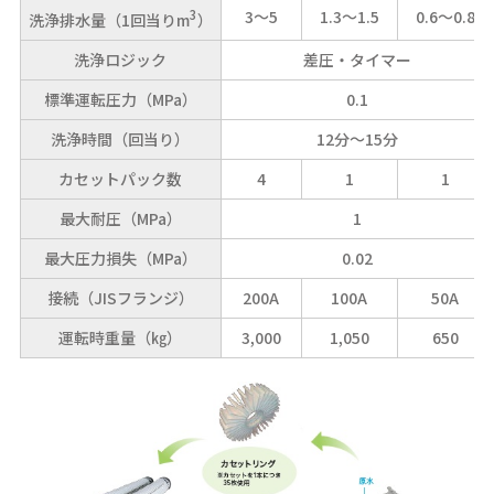
3
3～5
1.3～1.5
0.6～0.8
洗浄排水量（1回当りm
）
洗浄ロジック
差圧・タイマー
標準運転圧力（MPa）
0.1
洗浄時間（回当り）
12分～15分
カセットパック数
4
1
1
最大耐圧（MPa）
1
最大圧力損失（MPa）
0.02
接続（JISフランジ）
200A
100A
50A
運転時重量（㎏）
3,000
1,050
650