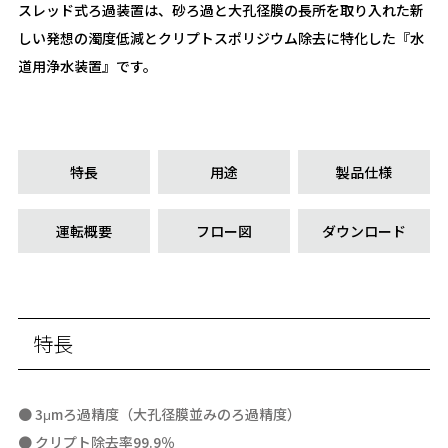
スレッド式ろ過装置は、砂ろ過と大孔径膜の長所を取り入れた新
しい発想の濁度低減とクリプトスポリジウム除去に特化した『水
道用浄水装置』です。
特長
用途
製品仕様
運転概要
フロー図
ダウンロード
特長
● 3μmろ過精度（大孔径膜並みのろ過精度）
● クリプト除去率99.9％