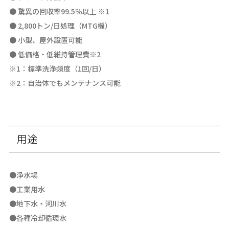
● 驚異の回収率99.5％以上 ※1
● 2,800トン/日処理（MTG機）
● 小型、屋外設置可能
● 低価格・低維持管理費※2
※1：標準洗浄頻度（1回/日）
※2：自治体でもメンテナンス可能
用途
●浄水場
●工業用水
●地下水・河川水
●各種冷却循環水