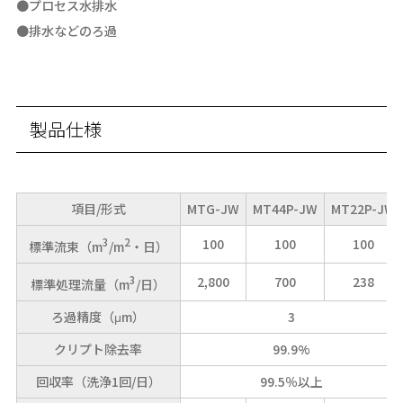
●プロセス水排水
●排水などのろ過
製品仕様
項目/形式
MTG-JW
MT44P-JW
MT22P-JW
3
2
100
100
100
標準流束（m
/m
・日）
3
2,800
700
238
標準処理流量（m
/日）
ろ過精度（μm）
3
クリプト除去率
99.9%
回収率（洗浄1回/日）
99.5％以上