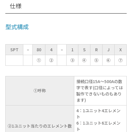
仕様
型式構成
SPT
–
80
4
–
1
S
R
J
X
①
②
③
④
⑤
⑥
⑦
接続口径15A～500Aの数
字で表す(口径によっては
①呼称
製作できないものもあり
ます)
4：1ユニット4エレメン
ト
6：1ユニット6エレメン
②1ユニット当たりのエレメント数
ト