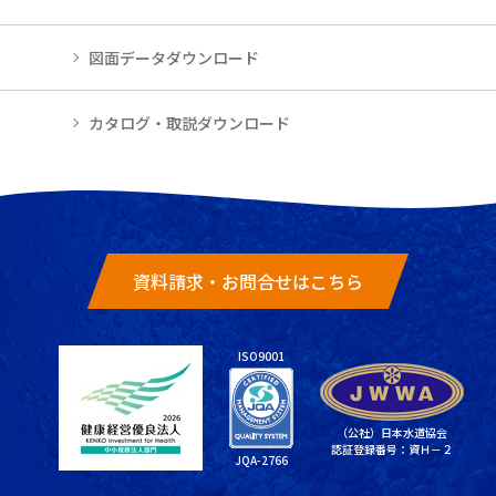
図面データダウンロード
カタログ・取説ダウンロード
資料請求・お問合せはこちら
ISO9001
（公社）日本水道協会
認証登録番号：資Ｈ－２
JQA-2766