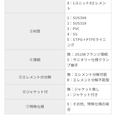
8：1ユニット8エレメン
ト
1：SUS304
2：SUS316
3：PVC
③材質
4：SS
5：STPG＋PTFEライニ
ング
無：JIS10kフランジ接続
④接続
S：サニタリー仕様クラン
プ継手
無：エレメント分解可能
⑤エレメントの分解
R：エレメント分解不能型
無：ジャケット無し
⑥ジャケット付
J：ジャケット付き
X：その他、特殊仕様の場
⑦特殊仕様
合