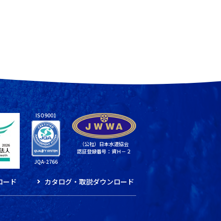
ISO9001
（公社）日本水道協会
認証登録番号：資Ｈ－２
JQA-2766
ロード
カタログ・取説ダウンロード