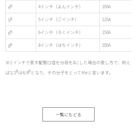
B
4インチ（よんインチ）
100A
4
B
5インチ（ごインチ）
125A
5
B
6インチ（ろくインチ）
150A
6
B
8インチ（はちインチ）
200A
8
※1 インチで表す配管口径を分母を8にした場合の表し方で、例え
B
B
ば1/2
は4/8
となり、その分子をとって4分と言います。
一覧にもどる