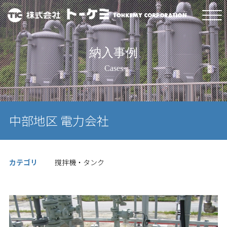
納入事例
Cases
中部地区 電力会社
カテゴリ
撹拌機・タンク