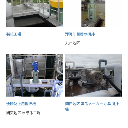
製紙工場
汚泥貯留槽の撹拌
九州地区
沈降防止用撹拌機
関西地区 薬品メーカー 小型撹拌
機
関東地区 半導体工場