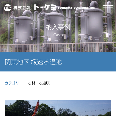
納入事例
Cases
関東地区 緩速ろ過池
カテゴリ
ろ材・ろ過膜