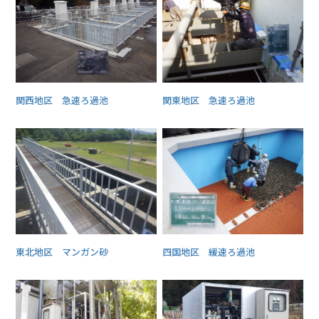
関西地区 急速ろ過池
関東地区 急速ろ過池
東北地区 マンガン砂
四国地区 緩速ろ過池