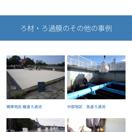
ろ材・ろ過膜のその他の事例
関東地区 緩速ろ過池
中部地区 急速ろ過池