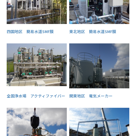
四国地区 簡易水道SMF膜
東北地区 簡易水道SMF膜
全国浄水場 アクティファイバー
関東地区 電気メーカー