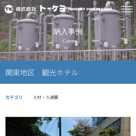
納入事例
Cases
関東地区 観光ホテル
カテゴリ
ろ材・ろ過膜