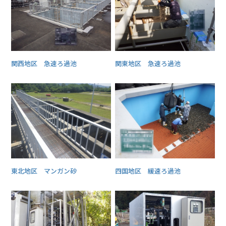
関西地区 急速ろ過池
関東地区 急速ろ過池
東北地区 マンガン砂
四国地区 緩速ろ過池